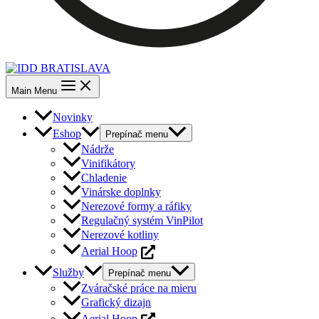
Main Menu
Novinky
Eshop
Prepínač menu
Nádrže
Vinifikátory
Chladenie
Vinárske doplnky
Nerezové formy a ráfiky
Regulačný systém VinPilot
Nerezové kotliny
Aerial Hoop
Služby
Prepínač menu
Zváračské práce na mieru
Grafický dizajn
Aerial Hoop