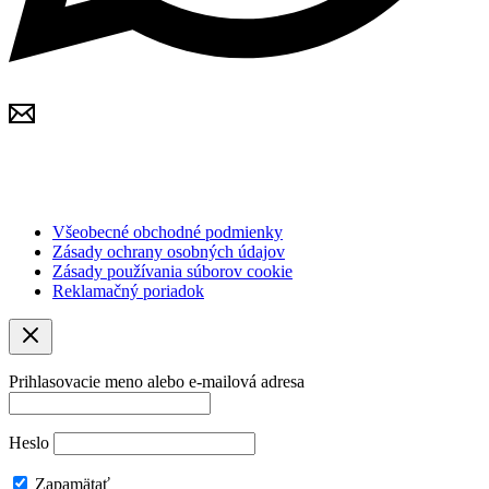
Copyright © 2026 IDD Bratislava
Všetky ceny sú uvádzané bez DPH.
Všeobecné obchodné podmienky
Zásady ochrany osobných údajov
Zásady používania súborov cookie
Reklamačný poriadok
Prihlasovacie meno alebo e-mailová adresa
Heslo
Zapamätať