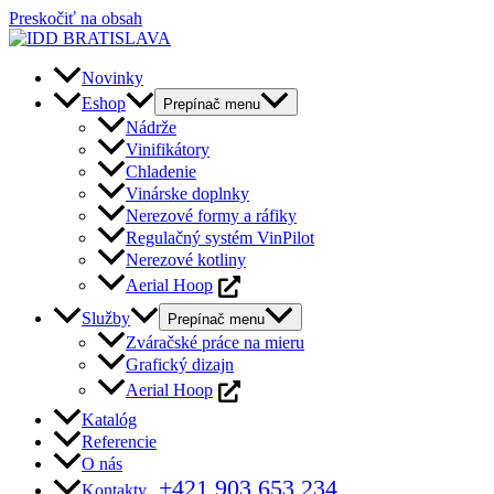
Preskočiť na obsah
Novinky
Eshop
Prepínač menu
Nádrže
Vinifikátory
Chladenie
Vinárske doplnky
Nerezové formy a ráfiky
Regulačný systém VinPilot
Nerezové kotliny
Aerial Hoop
Služby
Prepínač menu
Zváračské práce na mieru
Grafický dizajn
Aerial Hoop
Katalóg
Referencie
O nás
+421 903 653 234
Kontakty