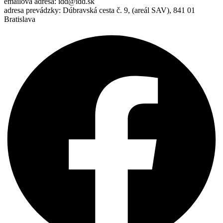
emailová adresa: idd@idd.sk
adresa prevádzky: Dúbravská cesta č. 9, (areál SAV), 841 01
Bratislava